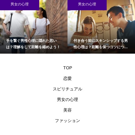
男女の心理
男女の心理
手を繋ぐ男性心理に隠れた思い
付き合う前にスキンシップする男
は？理解をして距離を縮めよう！
性心理は？距離を保つコツについ
て
TOP
恋愛
スピリチュアル
男女の心理
美容
ファッション