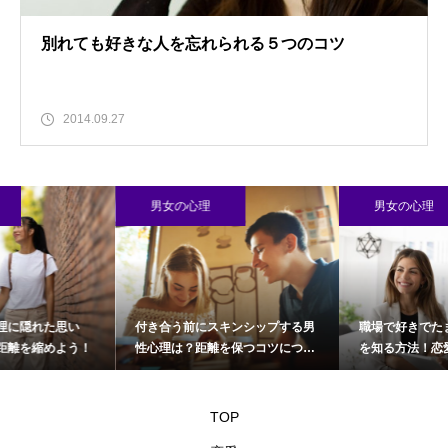
別れても好きな人を忘れられる５つのコツ
2014.09.27
男女の心理
男女の心理
付き合う前にスキンシップする男
職場で好きでたまらない男性心理
性心理は？距離を保つコツについ
を知る方法！恋愛上手になろう！
て
TOP