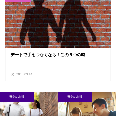
デートで手をつなぐなら！この５つの時
2015.03.14
心理
男女の心理
男女の