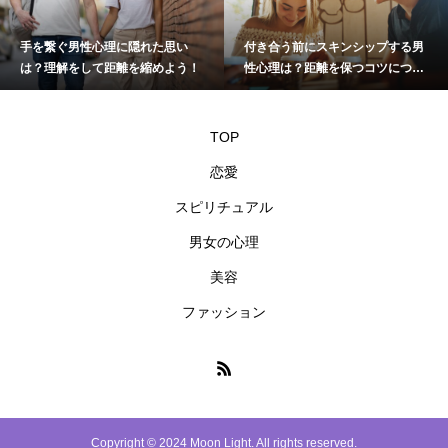
男性心理に隠れた思い
付き合う前にスキンシップする男
職場で好
をして距離を縮めよう！
性心理は？距離を保つコツについ
を知る方
て
TOP
恋愛
スピリチュアル
男女の心理
美容
ファッション
Copyright © 2024 Moon Light. All rights reserved.