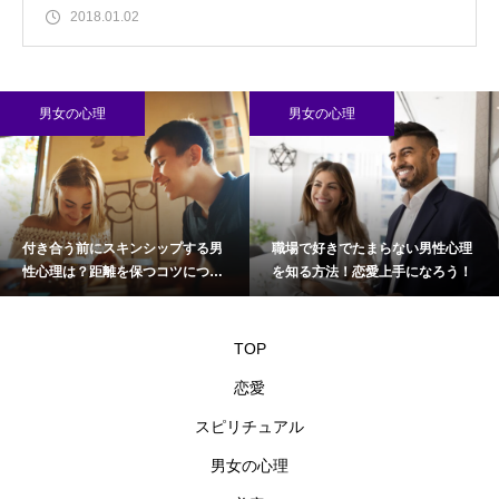
2018.01.02
男女の心理
男女の心理
付き合う前にスキンシップする男
職場で好きでたまらない男性心理
性心理は？距離を保つコツについ
を知る方法！恋愛上手になろう！
て
TOP
恋愛
スピリチュアル
男女の心理