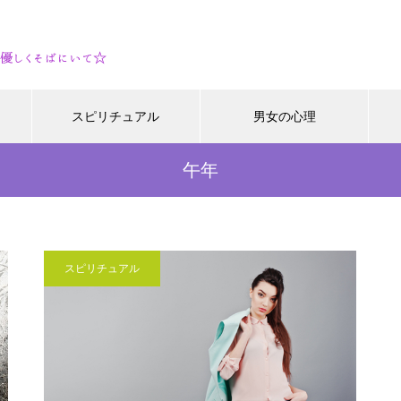
スピリチュアル
男女の心理
午年
スピリチュアル