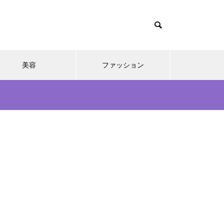
美容
ファッション