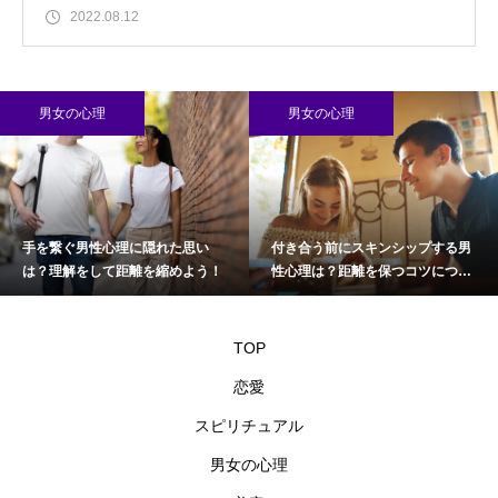
2022.08.12
男女の心理
男女の心理
手を繋ぐ男性心理に隠れた思い
付き合う前にスキンシップする男
は？理解をして距離を縮めよう！
性心理は？距離を保つコツについ
て
TOP
恋愛
スピリチュアル
男女の心理