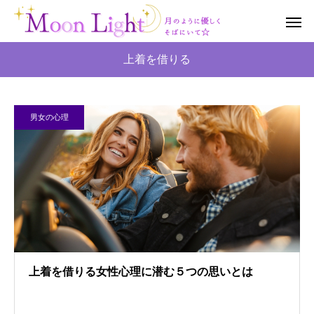
上着を借りる
男女の心理
上着を借りる女性心理に潜む５つの思いとは