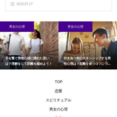
2016.07.17
男女の心理
男女の心理
手を繋ぐ男性心理に隠れた思い
付き合う前にスキンシップする男
は？理解をして距離を縮めよう！
性心理は？距離を保つコツについ
て
TOP
恋愛
スピリチュアル
男女の心理