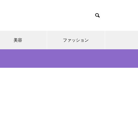
美容
ファッション