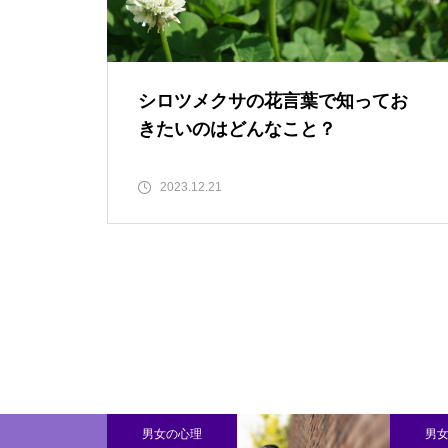
シロツメクサの花言葉で知ってお
きたいのはどんなこと？
2023.12.21
男女の心理
男女の心理