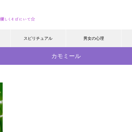
スピリチュアル
男女の心理
カモミール