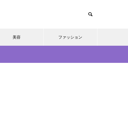
美容
ファッション