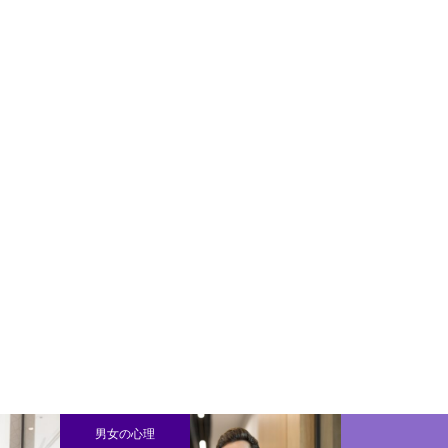
男女の心理
男女の心理