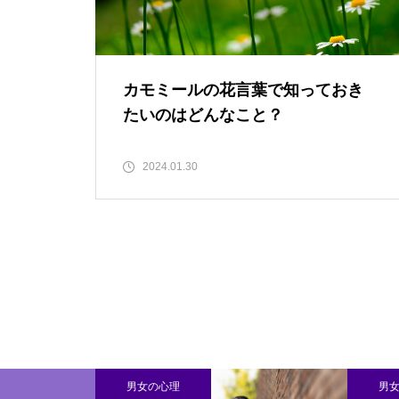
カモミールの花言葉で知っておき
たいのはどんなこと？
2024.01.30
男女の心理
男女の心理