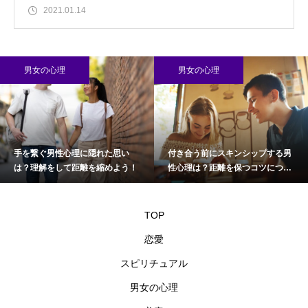
2021.01.14
男女の心理
男女の心理
手を繋ぐ男性心理に隠れた思い
付き合う前にスキンシップする男
は？理解をして距離を縮めよう！
性心理は？距離を保つコツについ
て
TOP
恋愛
スピリチュアル
男女の心理