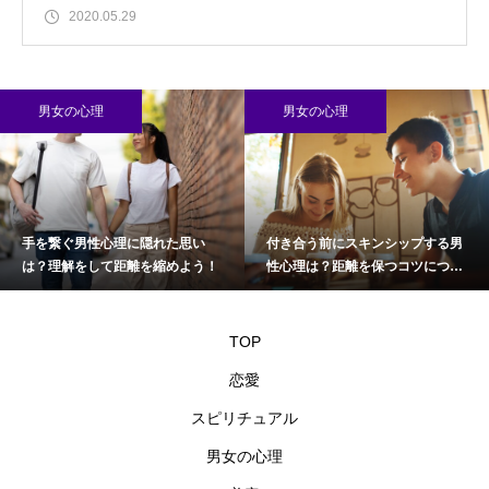
2020.05.29
男女の心理
男女の心理
手を繋ぐ男性心理に隠れた思い
付き合う前にスキンシップする男
は？理解をして距離を縮めよう！
性心理は？距離を保つコツについ
て
TOP
恋愛
スピリチュアル
男女の心理