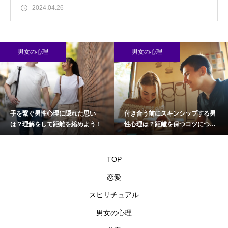
2024.04.26
男女の心理
男女の心理
手を繋ぐ男性心理に隠れた思い
付き合う前にスキンシップする男
は？理解をして距離を縮めよう！
性心理は？距離を保つコツについ
て
TOP
恋愛
スピリチュアル
男女の心理