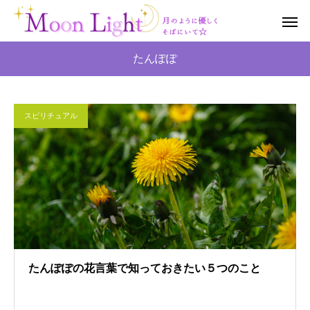
たんぽぽ
スピリチュアル
たんぽぽの花言葉で知っておきたい５つのこと