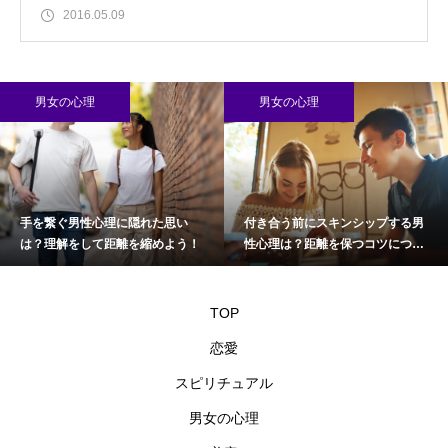
2016.05.09
男女の心理
男女の心理
手を繋ぐ男性心理に隠れた思い
付き合う前にスキンシップする男
は？理解をして距離を縮めよう！
性心理は？距離を保つコツについ
て
TOP
恋愛
スピリチュアル
男女の心理