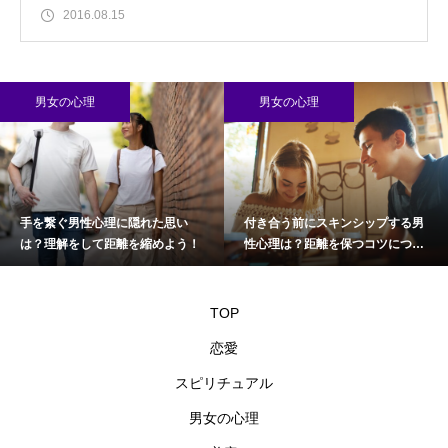
2016.08.15
男女の心理
男女の心理
手を繋ぐ男性心理に隠れた思い
付き合う前にスキンシップする男
は？理解をして距離を縮めよう！
性心理は？距離を保つコツについ
て
TOP
恋愛
スピリチュアル
男女の心理