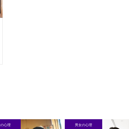
理
男女の心理