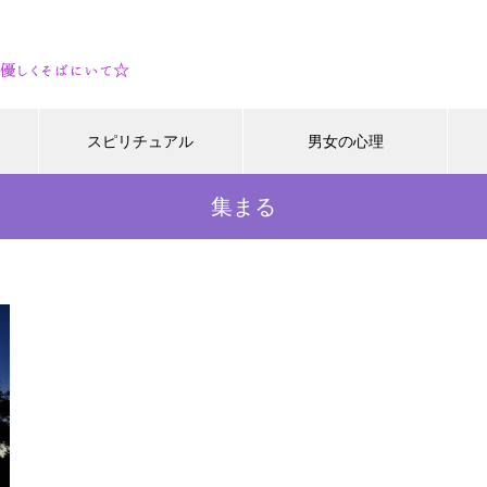
スピリチュアル
男女の心理
集まる