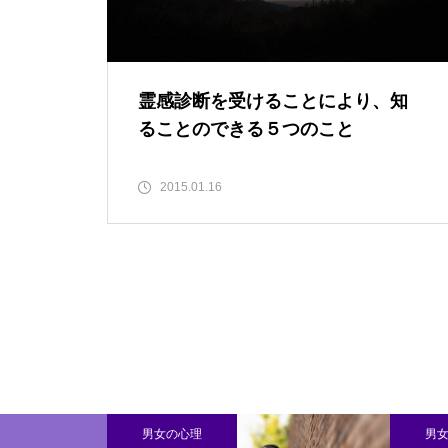
霊感診断を受けることにより、知
ることのできる５つのこと
2015.01.16
男女の心理
男女