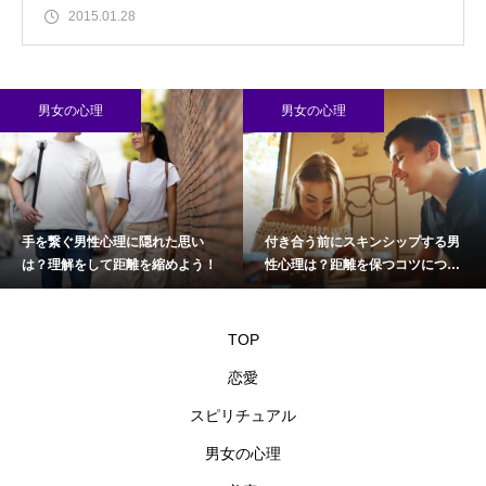
2015.01.28
男女の心理
男女の心理
手を繋ぐ男性心理に隠れた思い
付き合う前にスキンシップする男
は？理解をして距離を縮めよう！
性心理は？距離を保つコツについ
て
TOP
恋愛
スピリチュアル
男女の心理