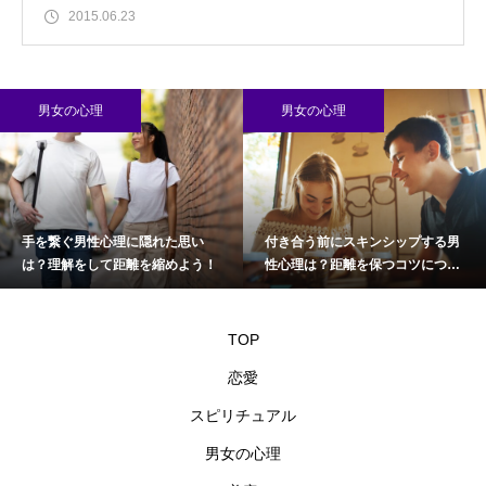
2015.06.23
男女の心理
男女の心理
手を繋ぐ男性心理に隠れた思い
付き合う前にスキンシップする男
は？理解をして距離を縮めよう！
性心理は？距離を保つコツについ
て
TOP
恋愛
スピリチュアル
男女の心理