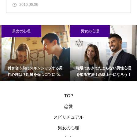
2016.06.06
男女の心理
男女の心理
付き合う前にスキンシップする男
職場で好きでたまらない男性心理
性心理は？距離を保つコツについ
を知る方法！恋愛上手になろう！
て
TOP
恋愛
スピリチュアル
男女の心理