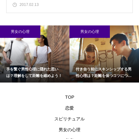
2017.02.13
男女の心理
男女の心理
手を繋ぐ男性心理に隠れた思い
付き合う前にスキンシップする男
は？理解をして距離を縮めよう！
性心理は？距離を保つコツについ
て
TOP
恋愛
スピリチュアル
男女の心理