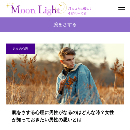
腕をさする
男女の心理
腕をさする心理に男性がなるのはどんな時？女性
が知っておきたい男性の思いとは