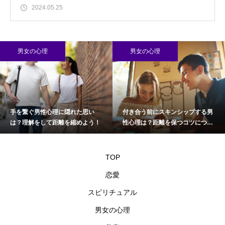
2024.05.25
男女の心理
男女の心理
手を繋ぐ男性心理に隠れた思い
付き合う前にスキンシップする男
は？理解をして距離を縮めよう！
性心理は？距離を保つコツについ
て
TOP
恋愛
スピリチュアル
男女の心理