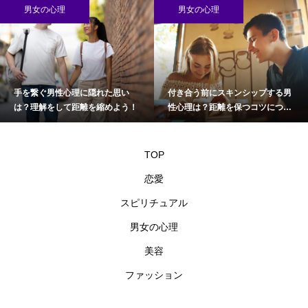
男女の心理
男女の心理
手を繋ぐ男性心理に隠れた思い
付き合う前にスキンシップする男
は？理解をして距離を縮めよう！
性心理は？距離を保つコツについ
て
TOP
恋愛
スピリチュアル
男女の心理
美容
ファッション