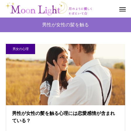
男性が女性の髪を触る
男女の心理
男性が女性の髪を触る心理には恋愛感情が含まれ
ている？