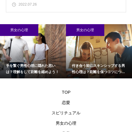
2022.07.26
男女の心理
男女の心理
手を繋ぐ男性心理に隠れた思い
付き合う前にスキンシップする男
は？理解をして距離を縮めよう！
性心理は？距離を保つコツについ
て
TOP
恋愛
スピリチュアル
男女の心理