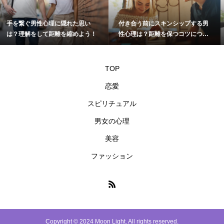
い
付き合う前にスキンシップする男
職場で好きでたまらない男性
う！
性心理は？距離を保つコツについ
を知る方法！恋愛上手になろ
て
TOP
恋愛
スピリチュアル
男女の心理
美容
ファッション
Copyright © 2024 Moon Light. All rights reserved.