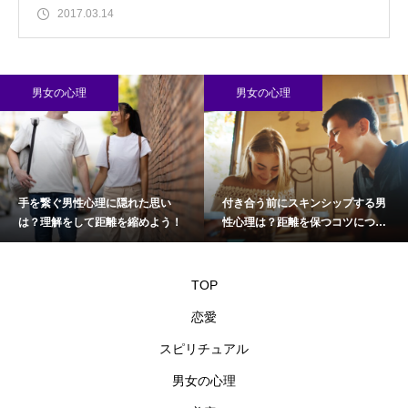
2017.03.14
男女の心理
男女の心理
手を繋ぐ男性心理に隠れた思い
付き合う前にスキンシップする男
は？理解をして距離を縮めよう！
性心理は？距離を保つコツについ
て
TOP
恋愛
スピリチュアル
男女の心理