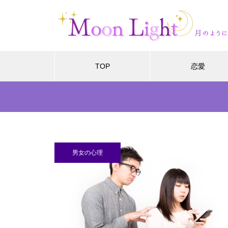
TOP
恋愛
男女の心理