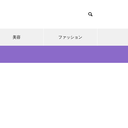
美容
ファッション