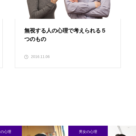
無視する人の心理で考えられる５
つのもの
2016.11.06
男女の心理