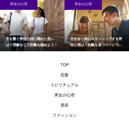
男女の心理
男女の心理
手を繋ぐ男性心理に隠れた思い
付き合う前にスキンシップする男
は？理解をして距離を縮めよう！
性心理は？距離を保つコツについ
て
TOP
恋愛
スピリチュアル
男女の心理
美容
ファッション