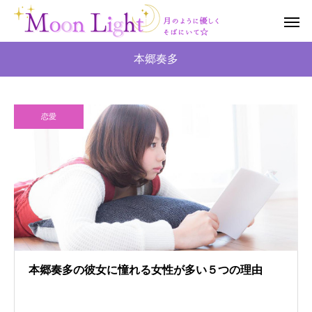
本郷奏多
恋愛
本郷奏多の彼女に憧れる女性が多い５つの理由