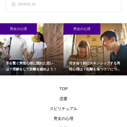
2019.01.14
男女の心理
男女の心理
手を繋ぐ男性心理に隠れた思い
付き合う前にスキンシップする男
は？理解をして距離を縮めよう！
性心理は？距離を保つコツについ
て
TOP
恋愛
スピリチュアル
男女の心理