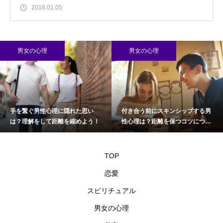
2018.01.05
男女の心理
男女の心理
手を繋ぐ男性心理に隠れた思い
付き合う前にスキンシップする男
は？理解をして距離を縮めよう！
性心理は？距離を保つコツについ
て
TOP
恋愛
スピリチュアル
男女の心理