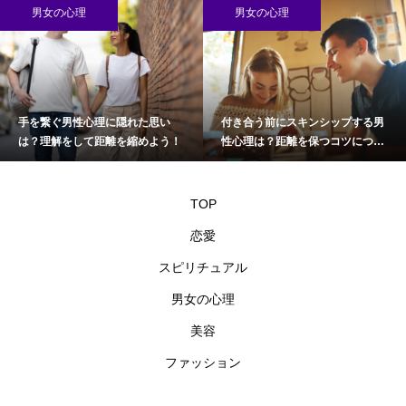
の心理
男女の心理
男女
ぐ男性心理に隠れた思い
付き合う前にスキンシップする男
職場で
解をして距離を縮めよう！
性心理は？距離を保つコツについ
を知る
て
TOP
恋愛
スピリチュアル
男女の心理
美容
ファッション