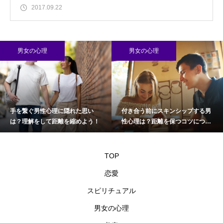
2017.09.22
男女の心理
男女の心理
手を繋ぐ男性心理に隠れた思い
付き合う前にスキンシップする男
は？理解をして距離を縮めよう！
性心理は？距離を保つコツについ
て
TOP
恋愛
スピリチュアル
男女の心理