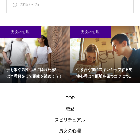
2015.08.25
男女の心理
男女の心理
手を繋ぐ男性心理に隠れた思い
付き合う前にスキンシップする男
は？理解をして距離を縮めよう！
性心理は？距離を保つコツについ
て
TOP
恋愛
スピリチュアル
男女の心理