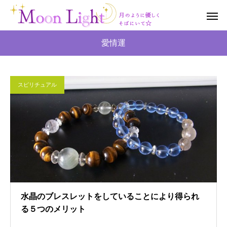
愛情運
スピリチュアル
水晶のブレスレットをしていることにより得られ
る５つのメリット