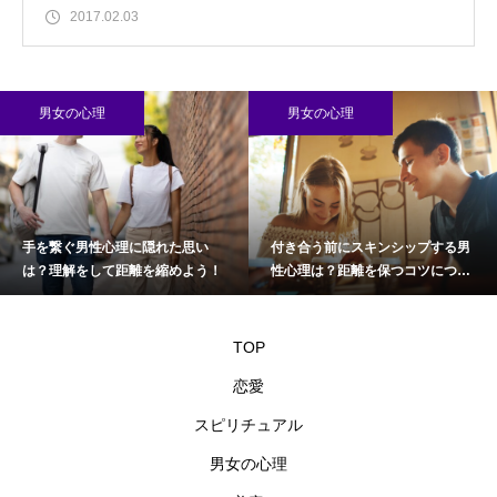
2017.02.03
男女の心理
男女の心理
手を繋ぐ男性心理に隠れた思い
付き合う前にスキンシップする男
は？理解をして距離を縮めよう！
性心理は？距離を保つコツについ
て
TOP
恋愛
スピリチュアル
男女の心理