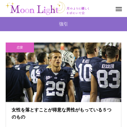
強引
恋愛
女性を落とすことが得意な男性がもっている５つ
のもの