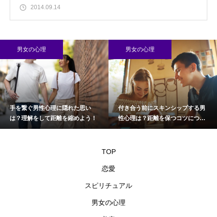
2014.09.14
男女の心理
男女の心理
手を繋ぐ男性心理に隠れた思い
付き合う前にスキンシップする男
は？理解をして距離を縮めよう！
性心理は？距離を保つコツについ
て
TOP
恋愛
スピリチュアル
男女の心理