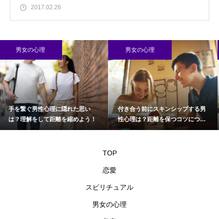
2017.02.26
男女の心理
男女の心理
隠れた思い
付き合う前にスキンシップする男
職場で好きでたまら
を縮めよう！
性心理は？距離を保つコツについ
を知る方法！恋愛上
て
TOP
恋愛
スピリチュアル
男女の心理