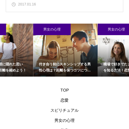
2017.01.16
男女の心理
男女の心理
い
付き合う前にスキンシップする男
職場で好きでたまらない男性
う！
性心理は？距離を保つコツについ
を知る方法！恋愛上手になろ
て
TOP
恋愛
スピリチュアル
男女の心理