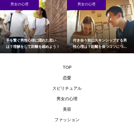
男女の心理
男女の心理
手を繋ぐ男性心理に隠れた思い
付き合う前にスキンシップする男
は？理解をして距離を縮めよう！
性心理は？距離を保つコツについ
て
TOP
恋愛
スピリチュアル
男女の心理
美容
ファッション