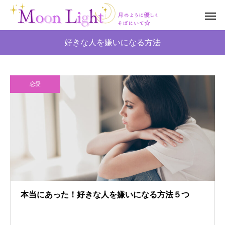
好きな人を嫌いになる方法
恋愛
本当にあった！好きな人を嫌いになる方法５つ