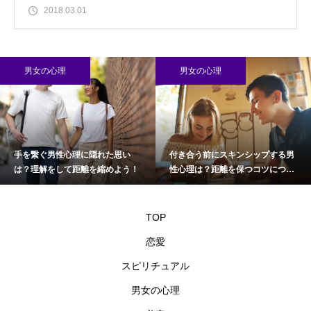
2018.03.01
男女の心理
男女の心理
手を繋ぐ男性心理に隠れた思い
付き合う前にスキンシップする男
は？理解をして距離を縮めよう！
性心理は？距離を保つコツについ
て
TOP
恋愛
スピリチュアル
男女の心理