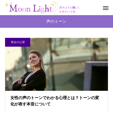
声のトーン
男女の心理
女性の声のトーンでわかる心理とは？トーンの変
化が表す本音について