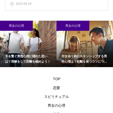
2015.05.24
男女の心理
男女の心理
手を繋ぐ男性心理に隠れた思い
付き合う前にスキンシップする男
は？理解をして距離を縮めよう！
性心理は？距離を保つコツについ
て
TOP
恋愛
スピリチュアル
男女の心理