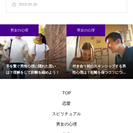
2015.05.30
男女の心理
男女の心理
手を繋ぐ男性心理に隠れた思い
付き合う前にスキンシップする男
は？理解をして距離を縮めよう！
性心理は？距離を保つコツについ
て
TOP
恋愛
スピリチュアル
男女の心理