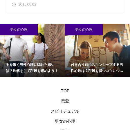
2015.06.02
男女の心理
男女の心理
手を繋ぐ男性心理に隠れた思い
付き合う前にスキンシップする男
は？理解をして距離を縮めよう！
性心理は？距離を保つコツについ
て
TOP
恋愛
スピリチュアル
男女の心理