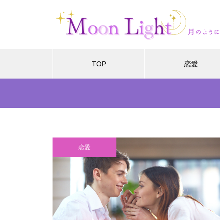
TOP
恋愛
恋愛