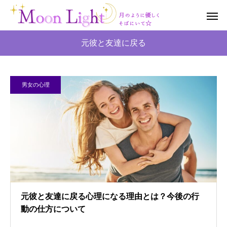
元彼と友達に戻る
男女の心理
元彼と友達に戻る心理になる理由とは？今後の行
動の仕方について