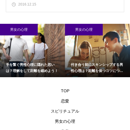
2016.12.15
男女の心理
男女の心理
手を繋ぐ男性心理に隠れた思い
付き合う前にスキンシップする男
は？理解をして距離を縮めよう！
性心理は？距離を保つコツについ
て
TOP
恋愛
スピリチュアル
男女の心理